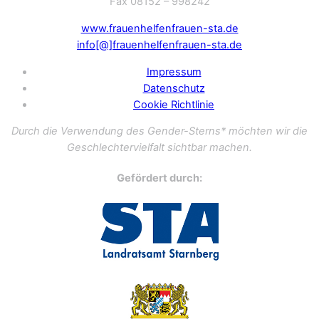
Fax 08152 – 998242
www.frauenhelfenfrauen-sta.de
info[@]frauenhelfenfrauen-sta.de
Impressum
Datenschutz
Cookie Richtlinie
Durch die Verwendung des Gender-Sterns* möchten wir die
Geschlechtervielfalt sichtbar machen.
Gefördert durch: