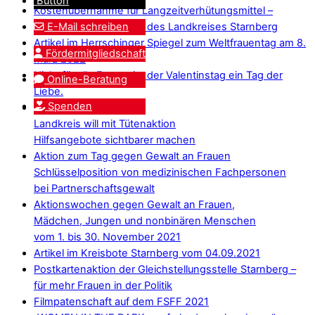
Button
Kostenübernahme für Langzeitverhütungsmittel –
Verhütungsmittelfonds des Landkreises Starnberg
E-Mail schreiben
Artikel im Herrschinger Spiegel zum Weltfrauentag am 8.
Fördermitgliedschaft
März 2022
Nicht für alle Frauen ist der Valentinstag ein Tag der
Online-Beratung
Liebe.
Spenden
Gewalt gegen Frauen:
Landkreis will mit Tütenaktion
Hilfsangebote sichtbarer machen
Aktion zum Tag gegen Gewalt an Frauen
Schlüsselposition von medizinischen Fachpersonen
bei Partnerschaftsgewalt
Aktionswochen gegen Gewalt an Frauen,
Mädchen, Jungen und nonbinären Menschen
vom 1. bis 30. November 2021
Artikel im Kreisbote Starnberg vom 04.09.2021
Postkartenaktion der Gleichstellungsstelle Starnberg –
für mehr Frauen in der Politik
Filmpatenschaft auf dem FSFF 2021