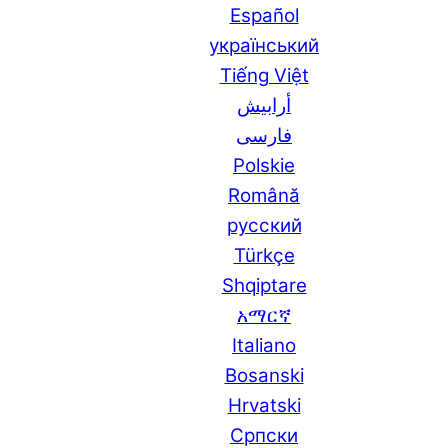
Español
український
Tiếng Việt
أرابيش
فارسی
Polskie
Română
русский
Türkçe
Shqiptare
አማርኛ
Italiano
Bosanski
Hrvatski
Српски