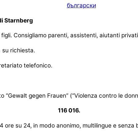
български
di Starnberg
igli. Consigliamo parenti, assistenti, aiutanti privati
su richiesta.
etariato telefonico.
iuto “Gewalt gegen Frauen” (“Violenza contro le don
116 016.
 24 ore su 24, in modo anonimo, multilingue e senza b