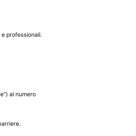
 e professionali.
ne”) al numero
arriere.