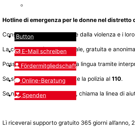
Hotline di emergenza per le donne nel distretto 
Consigliamo le donne colpite dalla violenza e i loro f
Button
La consulenza è confidenziale, gratuita e anonima 
E-Mail schreiben
Possiamo aggiungere questa lingua tramite interpr
Fördermitgliedschaft
Se siete in pericolo, chiamate la polizia al
110
.
Online-Beratung
Se non riesci a raggiungerci, chiama la linea di a
Spenden
Lì riceverai supporto gratuito 365 giorni all’anno,