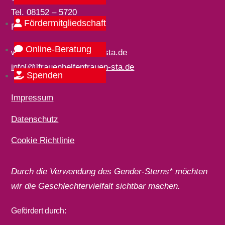
Tel. 08152 – 5720
Fördermitgliedschaft
Fax 08152 – 998242
Online-Beratung
www.frauenhelfenfrauen-sta.de
info[@]frauenhelfenfrauen-sta.de
Spenden
Impressum
Datenschutz
Cookie Richtlinie
Durch die Verwendung des Gender-Sterns* möchten
wir die Geschlechtervielfalt sichtbar machen.
Gefördert durch: