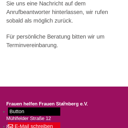
Sie uns eine Nachricht auf dem
Anrufbeantworter hinterlassen, wir rufen
sobald als möglich zurück.
Für persönliche Beratung bitten wir um
Terminvereinbarung.
Back
Frauen helfen Frauen Starnberg e.V.
To
Button
Mühlfelder Straße 12
Top
E-Mail schreiben
82211 Herrsching