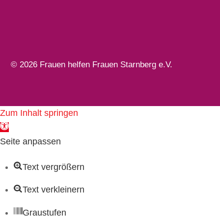
© 2026 Frauen helfen Frauen Starnberg e.V.
Zum Inhalt springen
Werkzeugleiste öffnen
Seite anpassen
Text vergrößern
Text verkleinern
Graustufen