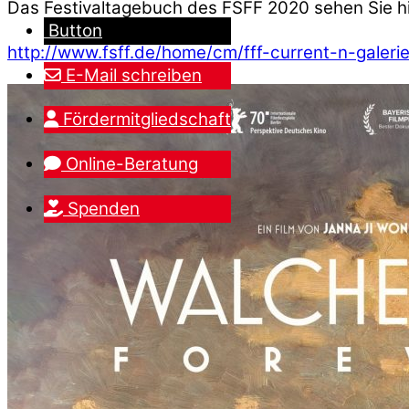
Das Festivaltagebuch des FSFF 2020 sehen Sie hi
Button
http://www.fsff.de/home/cm/fff-current-n-galeri
E-Mail schreiben
Fördermitgliedschaft
Online-Beratung
Spenden