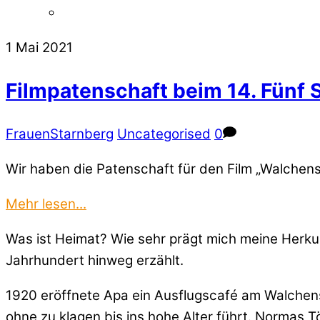
1
Mai
2021
Filmpatenschaft beim 14. Fünf 
FrauenStarnberg
Uncategorised
0
Wir haben die Patenschaft für den Film „Walche
Mehr lesen...
Was ist Heimat? Wie sehr prägt mich meine Herkun
Jahrhundert hinweg erzählt.
1920 eröffnete Apa ein Ausflugscafé am Walchens
ohne zu klagen bis ins hohe Alter führt. Normas