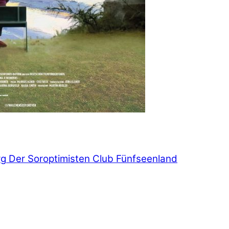
rg
Der Soroptimisten Club Fünfseenland