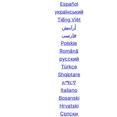
Español
український
Tiếng Việt
أرابيش
فارسی
Polskie
Română
русский
Türkçe
Shqiptare
አማርኛ
Italiano
Bosanski
Hrvatski
Српски