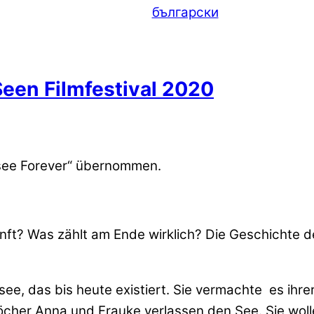
български
Seen Filmfestival 2020
nsee Forever“ übernommen.
ft? Was zählt am Ende wirklich? Die Geschichte de
ee, das bis heute existiert. Sie vermachte es ih
 Töcher Anna und Frauke verlassen den See. Sie wo