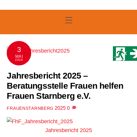
Skip
to
Menu
content
3
MAI
2026
Jahresbericht 2025 –
Beratungsstelle Frauen helfen
Frauen Starnberg e.V.
2025
0
FRAUENSTARNBERG
Jahresbericht 2025