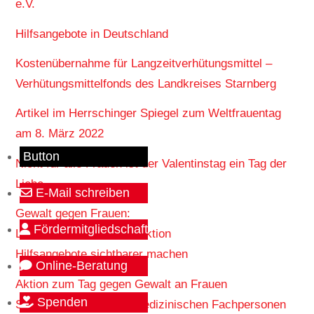
e.V.
Hilfsangebote in Deutschland
Kostenübernahme für Langzeitverhütungsmittel –
Verhütungsmittelfonds des Landkreises Starnberg
Artikel im Herrschinger Spiegel zum Weltfrauentag
am 8. März 2022
Button
Nicht für alle Frauen ist der Valentinstag ein Tag der
Liebe.
E-Mail schreiben
Gewalt gegen Frauen:
Fördermitgliedschaft
Landkreis will mit Tütenaktion
Hilfsangebote sichtbarer machen
Online-Beratung
Aktion zum Tag gegen Gewalt an Frauen
Spenden
Schlüsselposition von medizinischen Fachpersonen